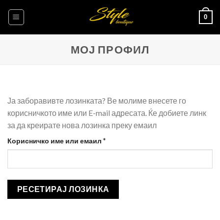
Skip
0
to
content
МОЈ ПРОФИЛ
Ја заборавивте лозинката? Ве молиме внесете го
корисничкото име или E-mail адресата. Ќе добиете линк
за да креирате нова лозинка преку емаил
Задолжително
Корисничко име или емаил
*
РЕСЕТИРАЈ ЛОЗИНКА